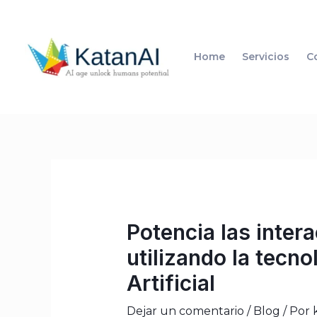
Ir
al
contenido
Home
Servicios
C
Navegación
de
entradas
Potencia las inter
utilizando la tecno
Artificial
Dejar un comentario
/
Blog
/ Por