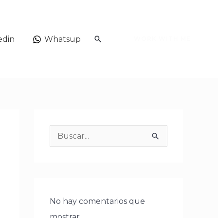
Buscar
edin
Whatsup
WORK WITH ME
B
u
s
c
a
No hay comentarios que
r
mostrar.