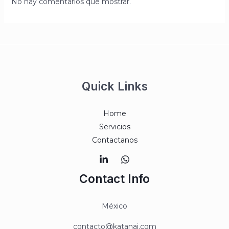
No hay comentarios que mostrar.
a
r
:
Quick Links
Home
Servicios
Contactanos
Contact Info
México
contacto@katanai.com