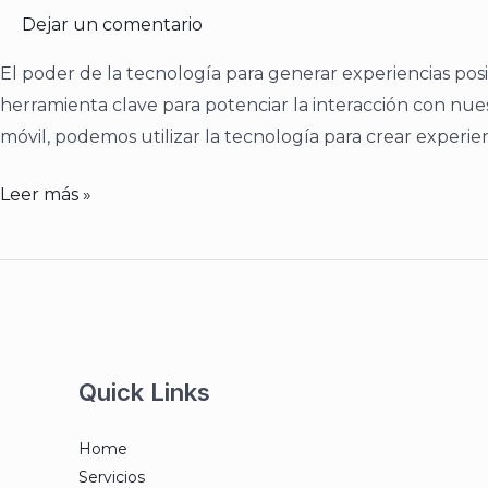
tus
Dejar un comentario
clientes
utilizando
El poder de la tecnología para generar experiencias pos
la
herramienta clave para potenciar la interacción con nues
tecnología
móvil, podemos utilizar la tecnología para crear experienc
y
Leer más »
la
Inteligencia
Artificial
Quick Links
Home
Servicios