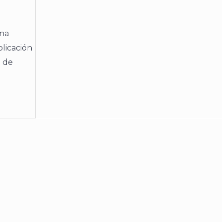
una
plicación
a de