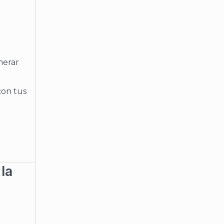
nerar
con tus
la