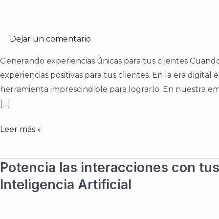
experiencias
positivas
con
Dejar un comentario
tecnología
e
Generando experiencias únicas para tus clientes Cuando 
inteligencia
experiencias positivas para tus clientes. En la era digita
artificial
herramienta imprescindible para lograrlo. En nuestra em
[…]
Leer más »
Potencia las interacciones con tus 
Potencia
las
Inteligencia Artificial
interacciones
con