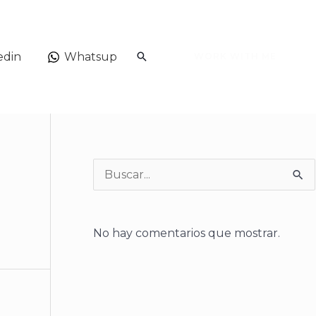
Buscar
edin
Whatsup
WORK WITH ME
B
u
s
No hay comentarios que mostrar.
c
a
r
: