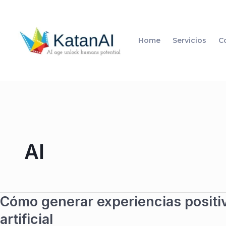
Ir
al
contenido
Home
Servicios
C
AI
Cómo generar experiencias positiv
Cómo
generar
artificial